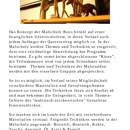
Das Konzept der Malschule Roos beruht auf einer
beweglichen Unterrichtsform, in deren Verlauf auch
jedem Anfänger der Quereinstieg möglich ist. In der
Malschule werden Themen und Techniken so eingeteilt,
dass eine reichhaltige Abwechslung das Programm
bestimmt. Es gibt somit keine abgeschlossene “Kurse”,
die Teilnahmezeit wird von jedem Teilnehmer selbst
bestimmt. Themen und Techniken der Malstunden
werden mit den einzelnen Gruppen abgesprochen.
So ist es möglich, im Verlauf seiner Mitgliedschaft
verschiedene Materialien und Gestaltungsthemen
kennen zu lernen. Die Techniken lösen sich hierbei ab
und man bekommt die Gelegenheit, in viele Themen-
Gebiete des "malerisch-zeichnerischen" Gestaltens
hineinzublicken.
Sie machen sich im Laufe der Zeit mit verschiedenen
Materialien vertraut. Folgende Techniken werden in der
Malschule angewandt: Bleistift, Buntstift, Kohle,
Tusche, Aquarell, Öl, Acryl & Pastell.