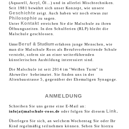
(Aquarell, Acryl, Öl...) und in allerlei Mischtechniken.
S
eit 1981 bewährt sich unser Konzept, wie unsere
Geschichte
zeigt.
Auch haben wir noch etwas zur
Philosophie
zu sagen.
Kontakt
Unter
erreichen Sie die Malschule zu ihren
Öffnungszeiten. In den Schulferien (RLP) bleibt die
Malschule geschlossen.
Be
ruf
& Studium
Unter
erfahren junge Menschen, wie
man die Malschule Roos als Berufsvorbereitende Schule
versteht, sofern sie an einer weiterführenden
künstlerischen Ausbildung interessiert sind.
Die Malschule ist seit 2014 im "Weißen Turm" in
Ahrweiler
beheimatet. Sie finden uns in der
Altenbaustrasse 5, gegenüber der Ehemaligen Synagoge.
ANMELDUNG
Schreiben Sie uns gerne
eine E-Mail an:
.
Link
info(at)malschule-roos.de
oder folgen Sie diesem
Überlegen Sie sich, an welchem Wochentag Sie oder Ihr
Kind regelmäßig teilnehmen können. Sehen Sie hierzu